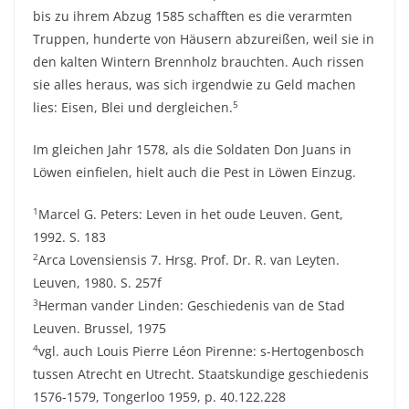
bis zu ihrem Abzug 1585 schafften es die verarmten
Truppen, hunderte von Häusern abzureißen, weil sie in
den kalten Wintern Brennholz brauchten. Auch rissen
sie alles heraus, was sich irgendwie zu Geld machen
5
lies: Eisen, Blei und dergleichen.
Im gleichen Jahr 1578, als die Soldaten Don Juans in
Löwen einfielen, hielt auch die Pest in Löwen Einzug.
1
Marcel G. Peters: Leven in het oude Leuven. Gent,
1992. S. 183
2
Arca Lovensiensis 7. Hrsg. Prof. Dr. R. van Leyten.
Leuven, 1980. S. 257f
3
Herman vander Linden: Geschiedenis van de Stad
Leuven. Brussel, 1975
4
vgl. auch Louis Pierre Léon Pirenne: s-Hertogenbosch
tussen Atrecht en Utrecht. Staatskundige geschiedenis
1576-1579, Tongerloo 1959, p. 40.122.228