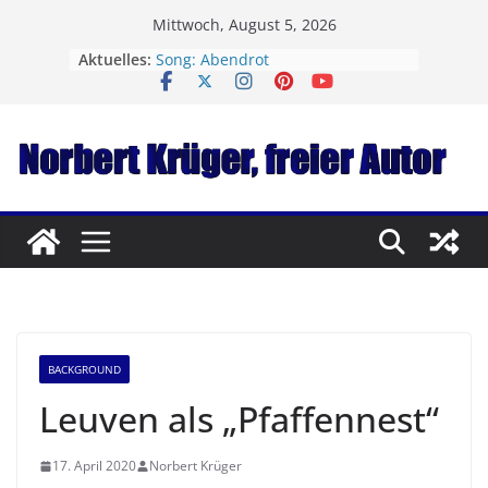
Zum
Mittwoch, August 5, 2026
Inhalt
Aktuelles:
Song: Abendrot
springen
Von Tostedt ins Tister Bauernmoor
Song: Nighttrain to Paris
Song: Manchmal
Song: Christmas Blues
BACKGROUND
Leuven als „Pfaffennest“
17. April 2020
Norbert Krüger