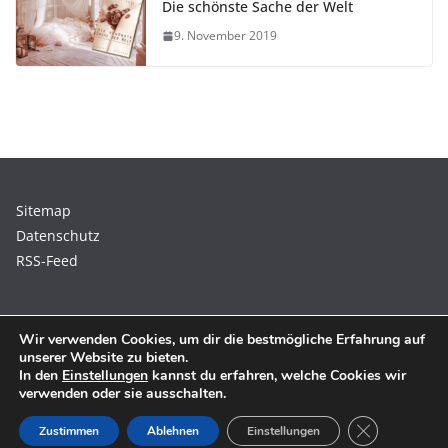
Die schönste Sache der Welt
9. November 2019
Sitemap
Datenschutz
RSS-Feed
Wir verwenden Cookies, um dir die bestmögliche Erfahrung auf
unserer Website zu bieten.
In den
Einstellungen
kannst du erfahren, welche Cookies wir
Copyright © 2026
Norbert Krüger, freier Autor
. Alle Rechte
verwenden oder sie ausschalten.
vorbehalten.
GDPR Cookie
Theme:
ColorMag
von ThemeGrill. Präsentiert von
WordPress
.
Zustimmen
Ablehnen
Einstellungen