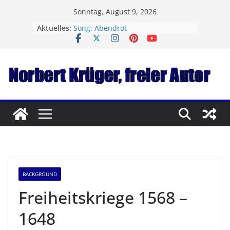
Zum
Sonntag, August 9, 2026
Inhalt
Aktuelles:
Song: Abendrot
springen
Von Tostedt ins Tister Bauernmoor
Song: Nighttrain to Paris
Song: Manchmal
Song: Christmas Blues
BACKGROUND
Freiheitskriege 1568 –
1648