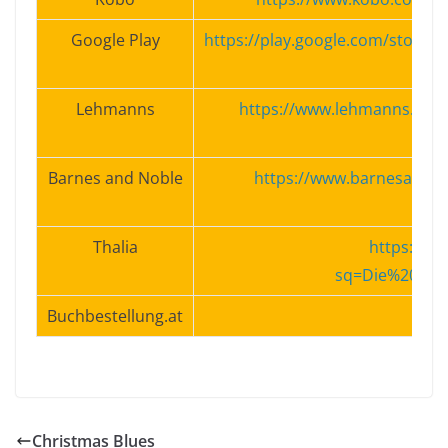
Google Play
https://play.google.com/store
Lehmanns
https://www.lehmanns.de/s
Barnes and Noble
https://www.barnesandnob
Thalia
https://w
sq=Die%20Ein
Buchbestellung.at
h
Christmas Blues